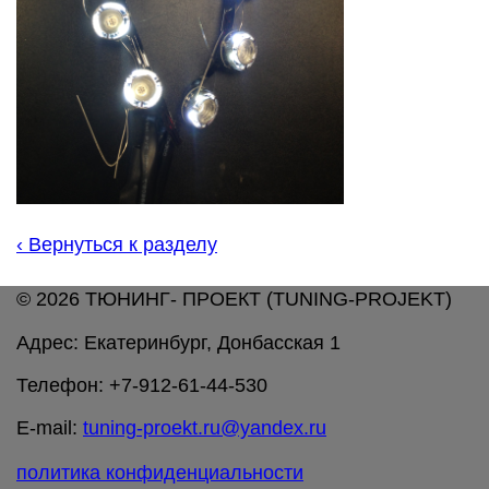
‹
Вернуться к разделу
© 2026 ТЮНИНГ- ПРОЕКТ (TUNING-PROJEKT)
Адрес: Екатеринбург, Донбасская 1
Телефон: +7-912-61-44-530
E-mail:
tuning-proekt.ru@yandex.ru
политика конфиденциальности