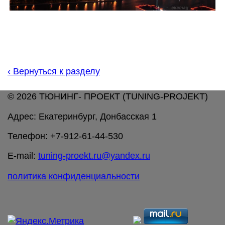
‹
Вернуться к разделу
© 2026 ТЮНИНГ- ПРОЕКТ (TUNING-PROJEKT)
Адрес: Екатеринбург, Донбасская 1
Телефон: +7-912-61-44-530
E-mail:
tuning-proekt.ru@yandex.ru
политика конфиденциальности