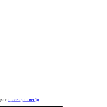
дхо и
просто доп свет )))